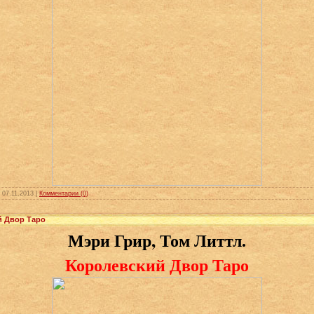
:
07.11.2013
|
Комментарии (0)
й Двор Таро
Мэри Грир, Том Литтл.
Королевский Двор Таро