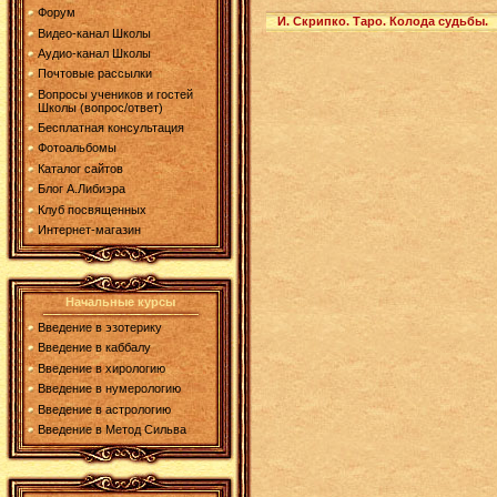
Форум
И. Скрипко. Таро. Колода судьбы.
Видео-канал Школы
Аудио-канал Школы
Почтовые рассылки
Вопросы учеников и гостей
Школы (вопрос/ответ)
Бесплатная консультация
Фотоальбомы
Каталог сайтов
Блог А.Либиэра
Клуб посвященных
Интернет-магазин
Начальные курсы
Введение в эзотерику
Введение в каббалу
Введение в хирологию
Введение в нумерологию
Введение в астрологию
Введение в Метод Сильва