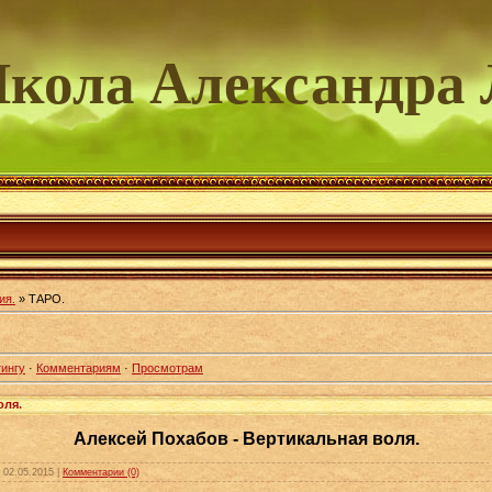
ола Александра 
ия.
» ТАРО.
ингу
·
Комментариям
·
Просмотрам
оля.
Алексей Похабов - Вертикальная воля.
:
02.05.2015
|
Комментарии (0)