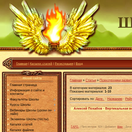
Шк
Главная
|
Каталог статей
|
Регистрация
|
Вход
Меню сайта
Главная
»
Статьи
»
Психотехники развит
Главная страница
В категории материалов
:
23
Информация о сайте и
Показано материалов
:
1-10
контакты
Сортировать по
:
Дате
·
Названию
·
Рейт
Факультеты Школы
Курсы Школы
Алексей Похабов - Вертикальная в
Вебинары Школы (уроки он-
лайн)
Экзамены Школы (тесты)
Каталог статей
ТАРО.
| Просмотров: 824 | Добавил:
libier
| Дата
Каталог файлов