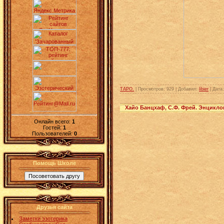
ТАРО.
| Просмотров: 929 | Добавил:
libier
| Дата
Хайо Банцхаф, С.Ф. Фрей. Энцикло
Онлайн всего:
1
Гостей:
1
Пользователей:
0
Помощь Школе
Друзья сайта
Заметки эзотерика