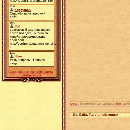
Для добавления необходима
авторизация
ТАРО.
| Просмотров: 829 | Добавил:
libier
| Дата
Дж. Лайл. Таро влюбленных