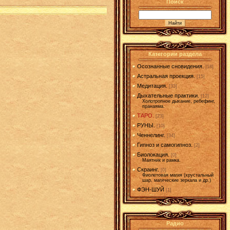
Поиск
Категории раздела
Осознанные сновидения.
[18]
Астральная проекция.
[15]
Медитация.
[33]
Дыхательные практики.
[12]
Холотропное дыхание, ребефинг,
пранаяма.
ТАРО.
[23]
РУНЫ.
[10]
Ченнелинг.
[34]
Гипноз и самогипноз.
[2]
Биолокация.
[0]
Маятник и рамка.
Скраинг.
[0]
Фиолетовая магия (хрустальный
шар, магические зеркала и др.)
ФЭН-ШУЙ
[1]
Радио