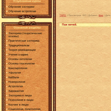
Углубленные курсы
Обучение эзотерике
Обучение астрологии
ТАРО.
| Просмотров: 843 | Добавил:
libier
| Дата
Паж мечей.
Основные разделы
Эзотерика (теоретические
основы)
Практическая эзотерика
Традиционализм
Теория реинкарнации
Учение о карме
Основы онтологии
Основы гносеологии
Конспирология
Уфология
Каббала
Нумерология
Астрология
Хиромантия
Эзотерика в лицах
Психология в лицах
Коучинг в лицах
Социология, политология,