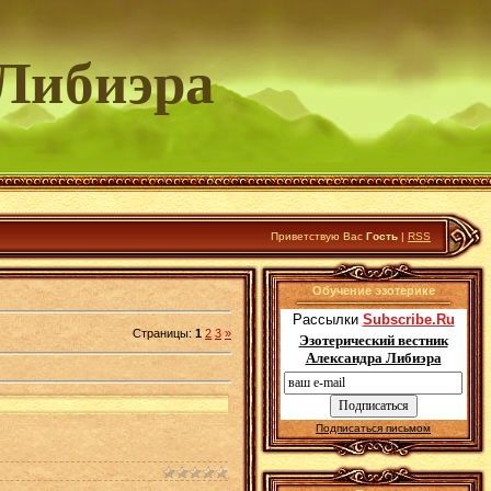
Либиэра
Приветствую Вас
Гость
|
RSS
Обучение эзотерике
Рассылки
Subscribe.Ru
Страницы
:
1
2
3
»
Эзотерический вестник
Александра Либиэра
Подписаться письмом