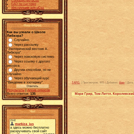
Сообщество uCoz
FAQ по системе
Инструкции для uCoz
Наш опрос
Как вы узнали о Школе
Либиэра?
Случайно.
Через рассылку
"Эзотерический вестник А.
Либиэра".
Через поисковую систему.
Через ссылку с другого
ресурса.
Другим способом, но не
случайно.
Через обучающий курс
"Введение в эзотерику".
ТАРО.
| Просмотров: 905 | Добавил:
libier
| Дата
Результаты
|
Архив опросов
Мэри Грир, Том Литтл. Королевски
Всего ответов:
135
Чат