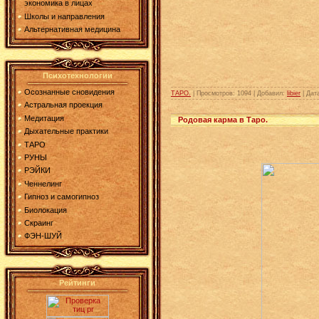
экономика в лицах
Школы и направления
Альтернативная медицина
Психотехнологии
Осознанные сновидения
ТАРО.
| Просмотров: 1094 | Добавил:
libier
| Дат
Астральная проекция
Медитация
Родовая карма в Таро.
Дыхательные практики
ТАРО
РУНЫ
РЭЙКИ
Ченнелинг
Гипноз и самогипноз
Биолокация
Скраинг
ФЭН-ШУЙ
Рейтинги