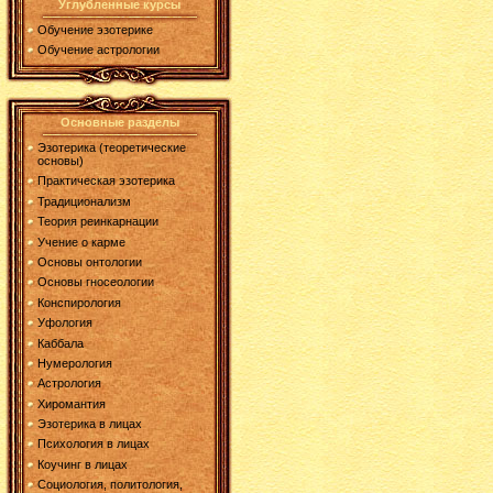
Углубленные курсы
Обучение эзотерике
Обучение астрологии
Основные разделы
Эзотерика (теоретические
основы)
Практическая эзотерика
Традиционализм
Теория реинкарнации
Учение о карме
Основы онтологии
Основы гносеологии
Конспирология
Уфология
Каббала
Нумерология
Астрология
Хиромантия
Эзотерика в лицах
Психология в лицах
Коучинг в лицах
Социология, политология,