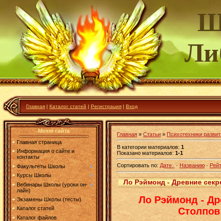
Шк
Ли
Главная
|
Каталог статей
|
Регистрация
|
Вход
Меню сайта
Главная
»
Статьи
»
Психотехники развит
Главная страница
В категории материалов
:
1
Информация о сайте и
Показано материалов
:
1-1
контакты
Сортировать по
:
Дате
·
Названию
·
Рейт
Факультеты Школы
Курсы Школы
Ло Рэймонд - Древние секр
Вебинары Школы (уроки он-
лайн)
Ло Рэймонд - Др
Экзамены Школы (тесты)
Каталог статей
Столпов
Каталог файлов