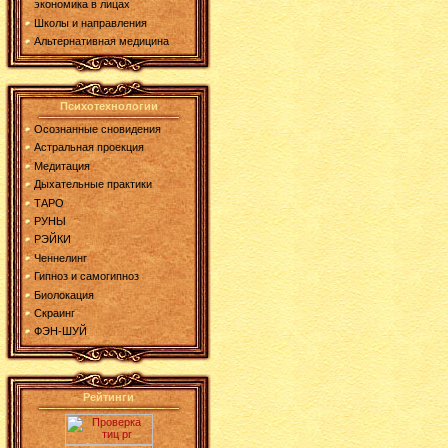
экономика в лицах
Школы и направления
Альтернативная медицина
Психотехнологии
Осознанные сновидения
Астральная проекция
Медитация
Дыхательные практики
ТАРО
РУНЫ
РЭЙКИ
Ченнелинг
Гипноз и самогипноз
Биолокация
Скраинг
ФЭН-ШУЙ
Рейтинги