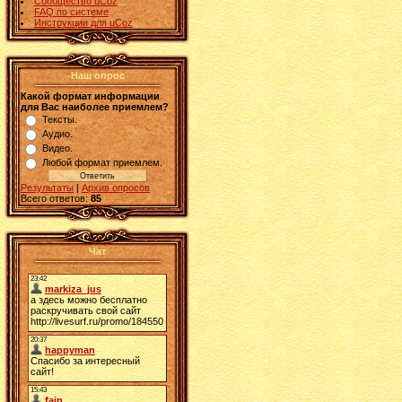
Сообщество uCoz
FAQ по системе
Инструкции для uCoz
Наш опрос
Какой формат информации
для Вас наиболее приемлем?
Тексты.
Аудио.
Видео.
Любой формат приемлем.
Результаты
|
Архив опросов
Всего ответов:
85
Чат