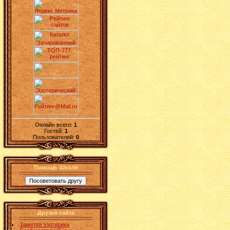
Онлайн всего:
1
Гостей:
1
Пользователей:
0
Помощь Школе
Друзья сайта
Заметки эзотерика