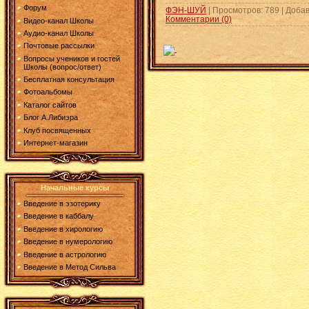
Форум
ФЭН-ШУЙ
| Просмотров: 789 | Доба
Комментарии (0)
Видео-канал Школы
Аудио-канал Школы
Почтовые рассылки
Вопросы учеников и гостей
Школы (вопрос/ответ)
Бесплатная консультация
Фотоальбомы
Каталог сайтов
Блог А.Либиэра
Клуб посвященных
Интернет-магазин
Начальные курсы
Введение в эзотерику
Введение в каббалу
Введение в хирологию
Введение в нумерологию
Введение в астрологию
Введение в Метод Сильва