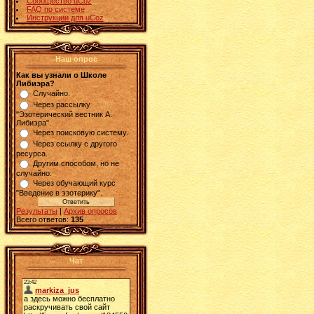
Сообщество uCoz
FAQ по системе
Инструкции для uCoz
Наш опрос
Как вы узнали о Школе
Либиэра?
Случайно.
Через рассылку
"Эзотерический вестник А.
Либиэра".
Через поисковую систему.
Через ссылку с другого
ресурса.
Другим способом, но не
случайно.
Через обучающий курс
"Введение в эзотерику".
Результаты
|
Архив опросов
Всего ответов:
135
Чат