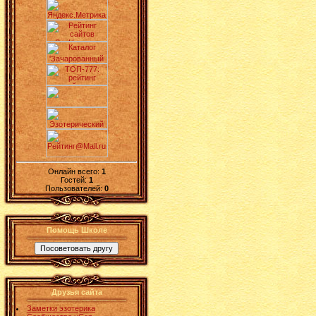
Онлайн всего:
1
Гостей:
1
Пользователей:
0
Помощь Школе
Друзья сайта
Заметки эзотерика