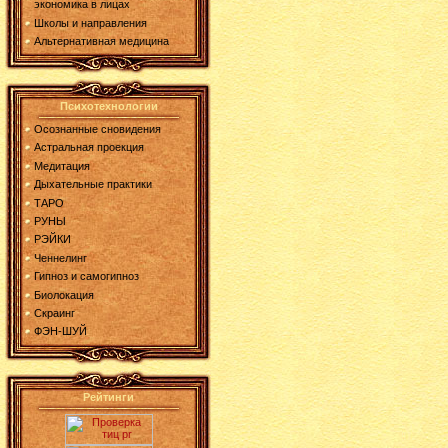
экономика в лицах
Школы и направления
Альтернативная медицина
Психотехнологии
Осознанные сновидения
Астральная проекция
Медитация
Дыхательные практики
ТАРО
РУНЫ
РЭЙКИ
Ченнелинг
Гипноз и самогипноз
Биолокация
Скраинг
ФЭН-ШУЙ
Рейтинги