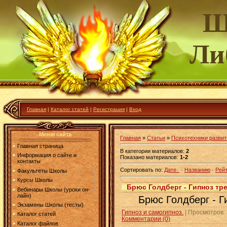
Шк
Ли
Главная
|
Каталог статей
|
Регистрация
|
Вход
Меню сайта
Главная
»
Статьи
»
Психотехники развит
Главная страница
В категории материалов
:
2
Информация о сайте и
Показано материалов
:
1-2
контакты
Сортировать по
:
Дате
·
Названию
·
Рейт
Факультеты Школы
Курсы Школы
Брюс Голдберг - Гипноз тр
Вебинары Школы (уроки он-
лайн)
Брюс Голдберг - Г
Экзамены Школы (тесты)
Гипноз и самогипноз.
| Просмотров: 
Каталог статей
Комментарии (0)
Каталог файлов