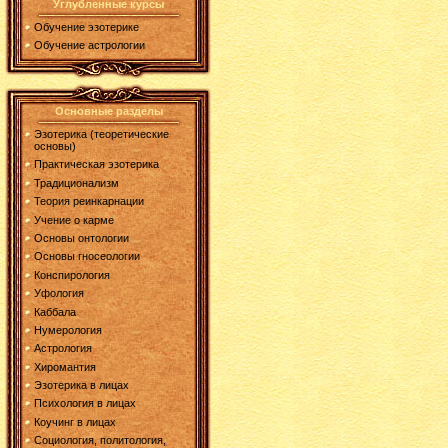
Углубленные курсы
Обучение эзотерике
Обучение астрологии
Основные разделы
Эзотерика (теоретические
основы)
Практическая эзотерика
Традиционализм
Теория реинкарнации
Учение о карме
Основы онтологии
Основы гносеологии
Конспирология
Уфология
Каббала
Нумерология
Астрология
Хиромантия
Эзотерика в лицах
Психология в лицах
Коучинг в лицах
Социология, политология,