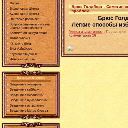
Форум
Брюс Голдберг - Самогипно
Видео-канал Школы
проблем.
Аудио-канал Школы
Брюс Голд
Почтовые рассылки
Легкие способы из
Вопросы учеников и гостей
Школы (вопрос/ответ)
Гипноз и самогипноз.
| Просмотров: 
Бесплатная консультация
Комментарии (0)
Фотоальбомы
Каталог сайтов
Блог А.Либиэра
Клуб посвященных
Интернет-магазин
Начальные курсы
Введение в эзотерику
Введение в каббалу
Введение в хирологию
Введение в нумерологию
Введение в астрологию
Введение в Метод Сильва